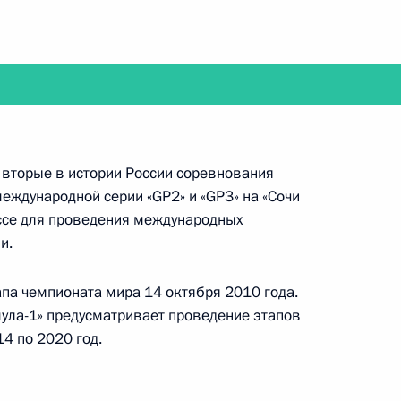
руме Всемирной ассоциации олимпийцев
я вторые в истории России соревнования
еждународной серии «GP2» и «GP3» на «Сочи
ие Владимиру Путину высших офицеров,
ссе для проведения международных
ости
и.
апа чемпионата мира 14 октября 2010 года.
ула-1» предусматривает проведение этапов
14 по 2020 год.
е президиума Госсовета по вопросам развития