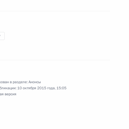
т
ован в разделе:
Анонсы
поездку в Амурскую область
бликации:
10 октября 2015 года, 15:05
ая версия
тиционном форуме «Россия зовёт!»