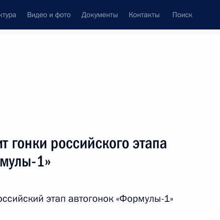
ктура
Видео и фото
Документы
Контакты
Поиск
фий
Пресс-служба
Подписка
ть следующие материалы
т гонки российского этапа
мулы-1»
ой сессии дискуссионного клуба «Валдай»
оссийский этап автогонок «Формулы-1»