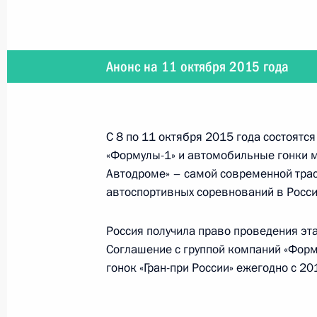
21 октября 2015 года
Президент выступит на Первом фо
Анонс на 11 октября 2015 года
20 октября 2015 года
С 8 по 11 октября 2015 года состоятс
«Формулы-1» и автомобильные гонки м
20 октября состоится представлен
Автодроме» – самой современной тра
назначенных на командные должн
автоспортивных соревнований в Росси
Россия получила право проведения эт
Соглашение с группой компаний «Форм
19 октября 2015 года
гонок «Гран-при России» ежегодно с 20
Владимир Путин проведёт заседани
рыбохозяйственного комплекса