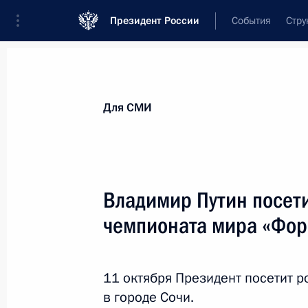
Президент России
События
Стру
Для СМИ
Анонсы
Аккредитация
Банк фотогра
Для СМИ
Показа
Владимир Путин посети
чемпионата мира «Фор
22 октября 2015 года
Президент примет участие в итогов
11 октября Президент посетит р
в городе Сочи.