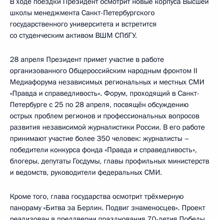
В ходе поездки Президент осмотрит новые корпуса Высшей
школы менеджмента Санкт-Петербургского
государственного университета и встретится
со студенческим активом ВШМ СПбГУ.
28 апреля Президент примет участие в работе
организованного Общероссийским народным фронтом II
Медиафорума независимых региональных и местных СМИ
«Правда и справедливость». Форум, проходящий в Санкт-
Петербурге с 25 по 28 апреля, посвящён обсуждению
острых проблем регионов и профессиональных вопросов
развития независимой журналистики России. В его работе
принимают участие более 350 человек: журналисты –
победители конкурса фонда «Правда и справедливость»,
блогеры, депутаты Госдумы, главы профильных министерств
и ведомств, руководители федеральных СМИ.
Кроме того, глава государства осмотрит трёхмерную
панораму «Битва за Берлин. Подвиг знаменосцев». Проект
реализован в преддверии празднования 70-летия Победы