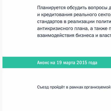
Планируется обсудить вопросы 
24 марта 2015 года
и кредитования реального сект
Владимир Путин примет участие в 
стандартов в реализации полит
Генпрокуратуры
антикризисного плана, а также
взаимодействия бизнеса и власт
24 марта 2015 года
Анонс на 19 марта 2015 года
Владимир Путин встретится с прези
(WSI) Саймоном Бартли
Съезд пройдёт в рамках организуемой 
20 марта 2015 года
В Астане Владимир Путин примет уч