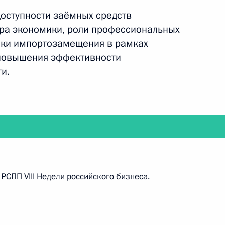
доступности заёмных средств
ора экономики, роли профессиональных
расширенном заседании коллегии
ики импортозамещения в рамках
 повышения эффективности
и.
дентом организации WorldSkills International
РСПП VIII Недели российского бизнеса.
астие во встрече глав России, Белоруссии