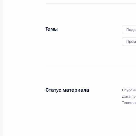
и Казахстана
Темы
Подд
19 марта 2015 года
Пром
Владимир Путин выступит на плена
промышленников и предпринимателе
бюро РСПП
Статус материала
Опублик
Дата пу
18 марта 2015 года
Текстов
Владимир Путин встретится с Пре