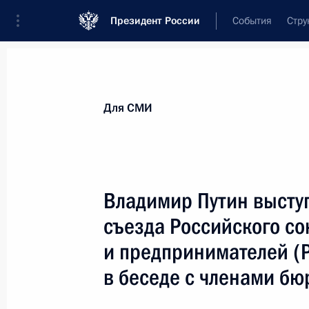
Президент России
События
Стру
Для СМИ
Анонсы
Аккредитация
Банк фотогра
Для СМИ
Показа
Владимир Путин высту
съезда Российского с
25 марта 2015 года
и предпринимателей (Р
Президент проведёт очередное сов
в беседе с членами б