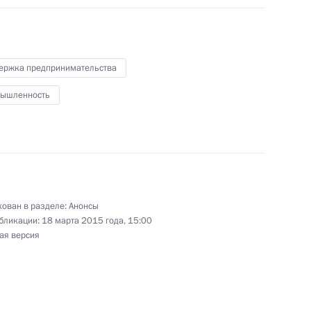
ержка предпринимательства
ышленность
рном заседании съезда Российского союза
й (РСПП) и примет участие в беседе с членами
ован в разделе:
Анонсы
бликации:
18 марта 2015 года, 15:00
ая версия
зидентом Южной Осетии Леонидом Тибиловым