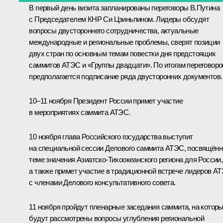
В первый день визита запланированы переговоры В.Путина
с Председателем КНР
Си Цзиньпином
. Лидеры обсудят
вопросы двустороннего сотрудничества, актуальные
международные и региональные проблемы, сверят позиции
двух стран по основным темам повестки дня предстоящих
саммитов
АТЭС
и «Группы двадцати». По итогам переговоро
предполагается подписание ряда двусторонних документов.
10–11 ноября Президент России примет участие
в мероприятиях саммита АТЭС.
10 ноября глава Российского государства выступит
на специальной сессии Делового саммита АТЭС, посвящённ
теме значения Азиатско-Тихоокеанского региона для России,
а также примет участие в традиционной встрече лидеров А
с членами Делового консультативного совета.
11 ноября пройдут пленарные заседания саммита, на котор
будут рассмотрены вопросы углубления региональной