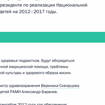
Президенте по реализации Национальной
 детей на 2012–2017 годы.
ира Путина в Ставропольский край
венные премии Российской Федерации 2013 года
 здоровья подростков. Будут обсуждаться
ичной медицинской помощи, проблемы
ой культуры и здорового образа жизни.
истр здравоохранения
Вероника Скворцова
е с членами Правительства о выполнении
 детей РАМН Александр Баранов.
Федеральному Собранию в развитие майских
сентябре 2012 года для обеспечения