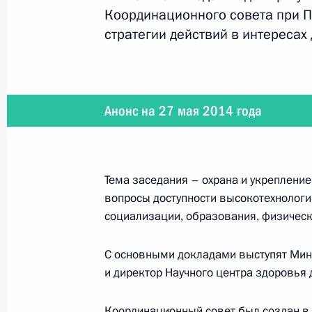
Координационного совета при 
18 июня 2014 года
стратегии действий в интересах
Состоится рабочая поездка Владим
Анонс на 27 мая 2014 года
12 июня 2014 года
Владимир Путин вручит Государст
Тема заседания – охрана и укрепление
вопросы доступности высокотехнолог
социализации, образования, физическ
11 июня 2014 года
С основными докладами выступят Мин
Владимир Путин проведёт совещани
и директор Научного центра здоровья
задач, поставленных в Послании 
указов
Координационный совет был создан в 