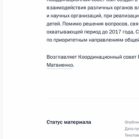
взаимодействия различных органов вл
и научных организаций, при реализаци
детей. Помимо решения вопросов, свя
10 июня 2014 года
охватывающей период до 2017 года, С
по приоритетным направлениям общей 
Владимир Путин примет участие в 
в России»
Возглавляет Координационный совет
Матвиенко
.
9 июня 2014 года
Состоится рабочая поездка Владим
Статус материала
Опублик
Дата пу
5 июня 2014 года
Текстов