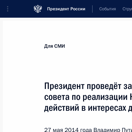
Президент России
События
Стру
Для СМИ
Анонсы
Аккредитация
Банк фотогра
Для СМИ
Показа
Президент проведёт з
совета по реализации 
23 июня 2014 года
действий в интересах 
Состоится заседание Совета по на
27 мая 2014 года Владимир Пут