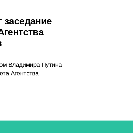
 заседание
Агентства
в
твом Владимира Путина
ета Агентства