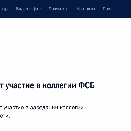
ктура
Видео и фото
Документы
Контакты
Поиск
фий
Пресс-служба
Подписка
ть следующие материалы
 участие в коллегии ФСБ
 участие в заседании коллегии
шего Евразийского экономического совета
сти.