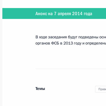
Анонс на 7 апреля 2014 года
28 апреля 2014 года
Владимир Путин посетит Петрозаво
В ходе заседания будут подведены ос
органов ФСБ в 2013 году и определены
24 апреля 2014 года
Президент примет участие в плен
региональных и местных СМИ
Темы
Прав
22 апреля 2014 года
Президент проведёт заседание Сов