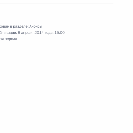
, а также встретится с участниками
На лыжах – к Северному полюсу!»
ован в разделе:
Анонсы
бликации:
6 апреля 2014 года, 15:00
ая версия
ое заседание Госсовета и Совета
й политике
едёт встречу с главой «Газпрома» Алексеем
орме «Приразломная»