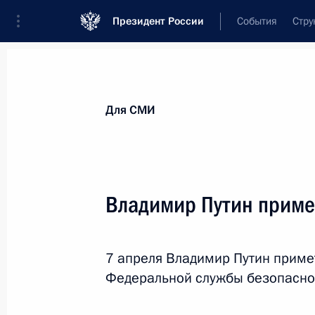
Президент России
События
Стру
Для СМИ
Анонсы
Аккредитация
Банк фотогра
Для СМИ
Показа
Владимир Путин примет
29 апреля 2014 года
7 апреля Владимир Путин примет
В Минске состоится заседание Выс
Федеральной службы безопасно
на уровне глав государств