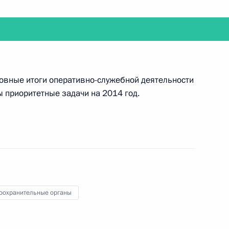
дск
новные итоги оперативно-служебной деятельности
 приоритетные задачи на 2014 год.
арном заседании I Медиафорума независимых
оохранительные органы
ета Безопасности по вопросу реализации