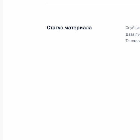
государственной политики в Арктике
молодёжной полярной экспедиции «
Статус материала
Опублик
Дата пу
Текстов
21 апреля 2014 года
Владимир Путин проведёт совместн
по нацпроектам и демографическо
18 апреля 2014 года
Президент в режиме телемоста пров
Миллером, находящимся на платф