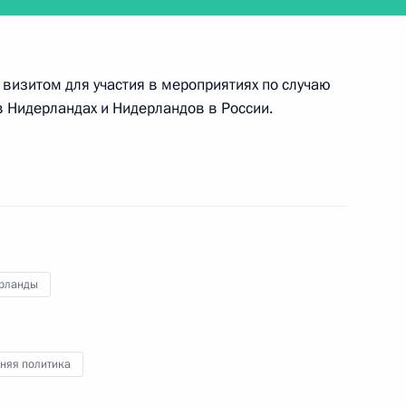
 визитом для участия в мероприятиях по случаю
никами проекта «Стартапы в интернете»
в Нидерландах и Нидерландов в России.
праздновании Дня народного единства
рланды
няя политика
ителями Всемирных игр боевых искусств