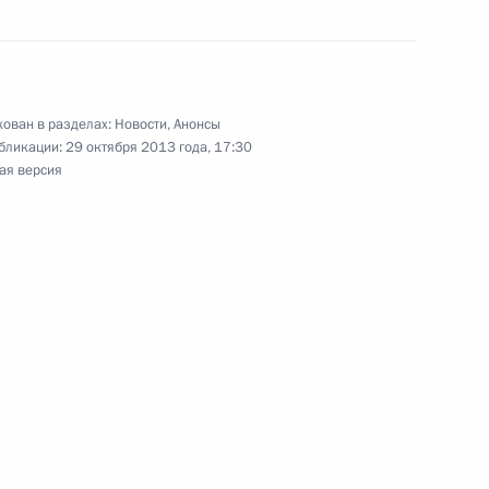
 заседание Совета по противодействию
ован в разделах:
Новости
,
Анонсы
бликации:
29 октября 2013 года, 17:30
ая версия
оры с Президентом Эквадора Рафаэлем Корреа
осударственные награды