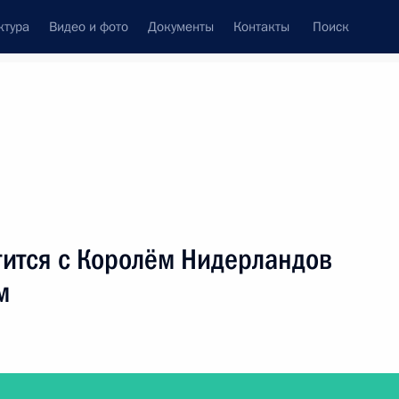
ктура
Видео и фото
Документы
Контакты
Поиск
фий
Пресс-служба
Подписка
ть следующие материалы
тится с Королём Нидерландов
м
вопросам использования средств Фонда