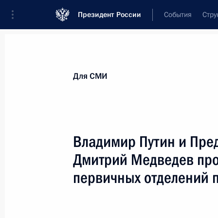
Президент России
События
Стру
Для СМИ
Анонсы
Аккредитация
Банк фотогра
Для СМИ
Показа
Владимир Путин и Пре
Дмитрий Медведев про
3 октября 2013 года
первичных отделений 
Владимир Путин и Председатель Пр
встречу с секретарями первичных о