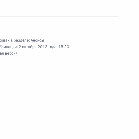
ован в разделе:
Анонсы
Арктическом форуме
бликации:
2 октября 2013 года, 15:20
ая версия
церемонии открытия Няганской ГРЭС
сессии Совета коллективной безопасности ОДКБ