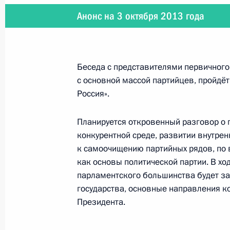
Анонс на 3 октября 2013 года
2 октября 2013 года
Владимир Путин примет участие в 
ВТБ Капитал «РОССИЯ ЗОВЁТ!»
Беседа с представителями первичного
с основной массой партийцев, пройдёт
Россия».
Планируется откровенный разговор о 
2 октября 2013 года
конкурентной среде, развитии внутре
Владимир Путин проведёт заседание
к самоочищению партийных рядов, по
как основы политической партии. В хо
парламентского большинства будет за
государства, основные направления к
26 сентября 2013 года
Президента.
Владимир Путин и Александр Лука