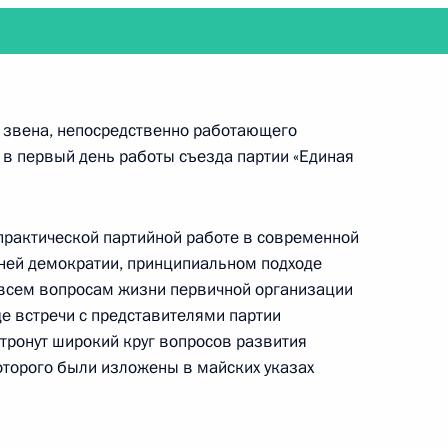
работе 5-го ежегодного инвестиционного форума
 звена, непосредственно работающего
 в первый день работы съезда партии «Единая
практической партийной работе в современной
нней демократии, принципиальном подходе
 Совета по культуре и искусству
 всем вопросам жизни первичной организации
де встречи с представителями партии
тронут широкий круг вопросов развития
оторого были изложены в майских указах
шенко проинспектируют учения «Запад-2013»