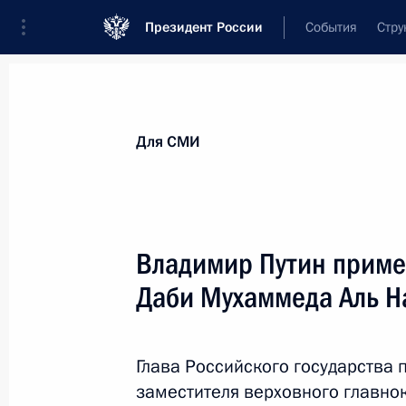
Президент России
События
Стру
Для СМИ
Анонсы
Аккредитация
Банк фотогра
Для СМИ
Показа
Владимир Путин приме
Даби Мухаммеда Аль Н
3 октября 2013 года
Владимир Путин и Председатель Пр
встречу с секретарями первичных о
Глава Российского государства 
заместителя верховного главн