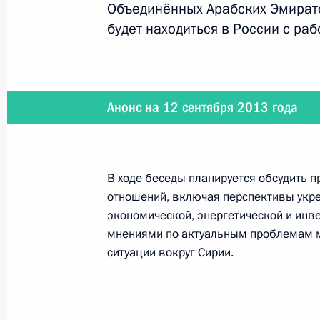
Объединённых Арабских Эмират
будет находиться в России с ра
2 октября 2013 года
Владимир Путин примет участие в 
ВТБ Капитал «РОССИЯ ЗОВЁТ!»
Анонс на 12 сентября 2013 года
2 октября 2013 года
В ходе беседы планируется обсудить 
отношений, включая перспективы укре
Владимир Путин проведёт заседание
экономической, энергетической и инв
мнениями по актуальным проблемам м
ситуации вокруг Сирии.
26 сентября 2013 года
Владимир Путин и Александр Лука