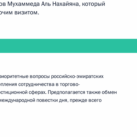
ов Мухаммеда Аль Нахайяна, который
бочим визитом.
работе 5-го ежегодного инвестиционного форума
приоритетные вопросы российско-эмиратских
пления сотрудничества в торгово-
 Совета по культуре и искусству
естиционной сферах. Предполагается также обмен
еждународной повестки дня, прежде всего
шенко проинспектируют учения «Запад-2013»