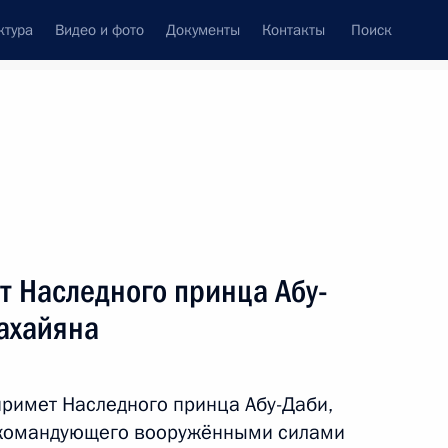
ктура
Видео и фото
Документы
Контакты
Поиск
фий
Пресс-служба
Подписка
ть следующие материалы
т Наследного принца Абу-
ахайяна
авительства Дмитрий Медведев проведут
тделений партии «Единая Россия»
примет Наследного принца Абу-Даби,
окомандующего вооружёнными силами