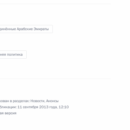
динённые Арабские Эмираты
Арктическом форуме
няя политика
церемонии открытия Няганской ГРЭС
ован в разделах:
Новости
,
Анонсы
бликации:
11 сентября 2013 года, 12:10
ая версия
сессии Совета коллективной безопасности ОДКБ