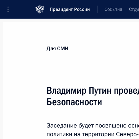
Президент России
События
Стру
Для СМИ
Анонсы
Аккредитация
Банк фотогра
Для СМИ
Показа
Владимир Путин прове
Безопасности
3 октября 2013 года
Владимир Путин и Председатель Пр
встречу с секретарями первичных о
Заседание будет посвящено ос
политики на территории Северо