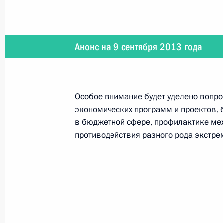
2 октября 2013 года
Анонс на 9 сентября 2013 года
Владимир Путин примет участие в 
ВТБ Капитал «РОССИЯ ЗОВЁТ!»
Особое внимание будет уделено вопро
экономических программ и проектов, 
2 октября 2013 года
в бюджетной сфере, профилактике ме
противодействия разного рода экстре
Владимир Путин проведёт заседание
26 сентября 2013 года
Владимир Путин и Александр Лука