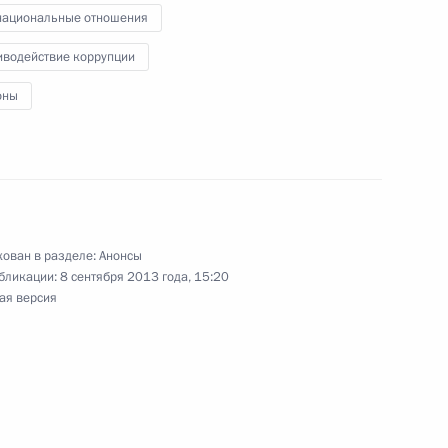
ациональные отношения
иводействие коррупции
оны
Арктическом форуме
ован в разделе:
Анонсы
бликации:
8 сентября 2013 года, 15:20
церемонии открытия Няганской ГРЭС
ая версия
сессии Совета коллективной безопасности ОДКБ