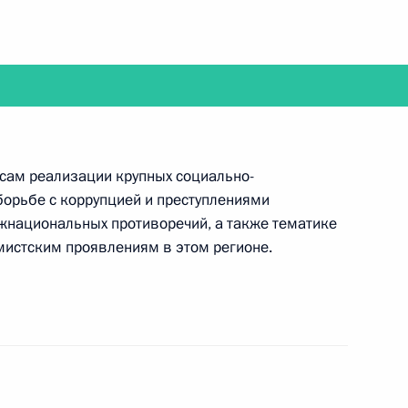
работе 5-го ежегодного инвестиционного форума
сам реализации крупных социально-
борьбе с коррупцией и преступлениями
жнациональных противоречий, а также тематике
мистским проявлениям в этом регионе.
 Совета по культуре и искусству
шенко проинспектируют учения «Запад-2013»