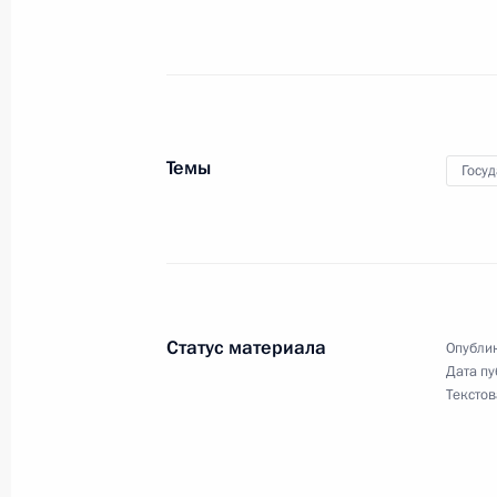
4 июля 2013 года
Президент встретится с Владимир
Темы
Госу
3 июля 2013 года
Владимир Путин проведёт совещани
Московского авиационного узла»
Статус материала
Опублик
Дата пу
Текстов
3 июля 2013 года
Владимир Путин вручит государств