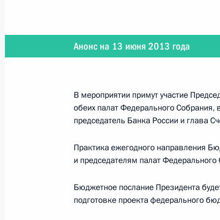
5 июля 2013 года
Анонс на 13 июня 2013 года
Владимир Путин проведёт в Кремле
В мероприятии примут участие Предсе
5 июля 2013 года
обеих палат Федерального Собрания,
председатель Банка России и глава Сч
Президент примет участие в церемо
Практика ежегодного направления Бю
и председателям палат Федерального 
4 июля 2013 года
Бюджетное послание Президента будет
Владимир Путин проведёт совещан
подготовке проекта федерального бюд