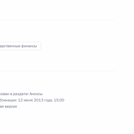
ом Лукиным и Михаилом Федотовым
дарственные финансы
е по вопросу «О развитии аэропортов
ован в разделе:
Анонсы
бликации:
12 июня 2013 года, 15:00
ая версия
енные награды