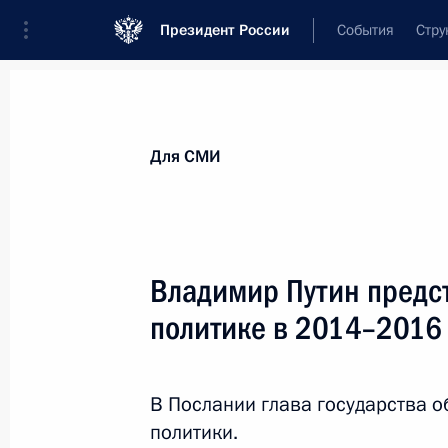
Президент России
События
Стру
Для СМИ
Анонсы
Аккредитация
Банк фотогра
Для СМИ
Показа
Владимир Путин предс
политике в 2014–2016 
6 июля 2013 года
Владимир Путин примет участие в 
Универсиады в Казани
В Послании глава государства 
политики.