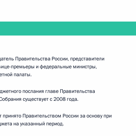
 заседание Совета Безопасности России
датель Правительства России, представители
 вице-премьеры и федеральные министры,
етной палаты.
нии открытия памятника поэту Расулу Гамзатову
джетного послания главе Правительства
Собрания существует с 2008 года.
 принято Правительством России за основу при
ие по вопросам развития банковской системы
жета на указанный период.