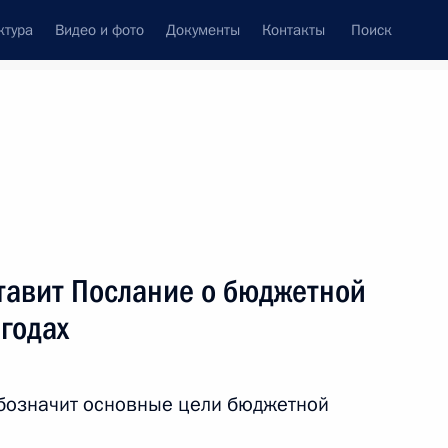
ктура
Видео и фото
Документы
Контакты
Поиск
фий
Пресс-служба
Подписка
ть следующие материалы
тавит Послание о бюджетной
годах
церемонии открытия Всемирной студенческой
обозначит основные цели бюджетной