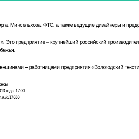
га, Минсельхоза, ФТС, а также ведущие дизайнеры и предс
ь». Это предприятие – крупнейший российский производител
убежья.
женщинами – работницами предприятия «Вологодский тексти
онсы
013 года, 17:00
n.ru/d/17638