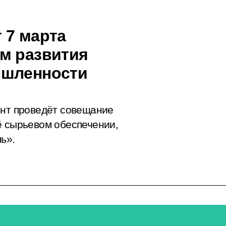
 7 марта
м развития
ышленности
ент проведёт совещание
ё сырьевом обеспечении,
ь».