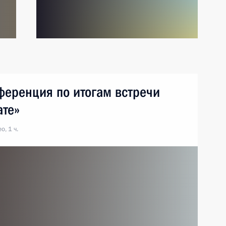
ференция по итогам встречи
ате»
о, 1 ч.