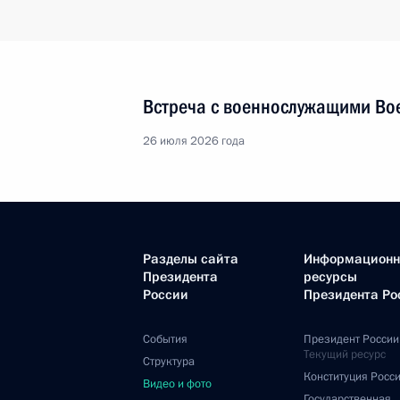
Встреча с военнослужащими Во
26 июля 2026 года
Разделы сайта
Информацион
Президента
ресурсы
России
Президента Ро
События
Президент России
Текущий ресурс
Структура
Конституция Росс
Видео и фото
Государственная