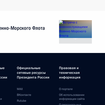
енно-Морского Флота
ные
Официальные
Правовая и
сетевые ресурсы
техническая
ссии
Президента России
информация
MAX
О портале
ВКонтакте
Об использовании
ии
информации сайта
Rutube
О персональных