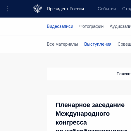
Президент России
События
Стр
Видеозаписи
Фотографии
Аудиозап
Все материалы
Выступления
Совещ
Показа
Пленарное заседание
Международного
конгресса