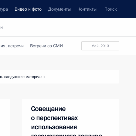
тура
Видео и фото
Документы
Контакты
Поиск
си
ия, встречи
Встречи со СМИ
май, 2013
ть следующие материалы
Совещание
о перспективах
использования