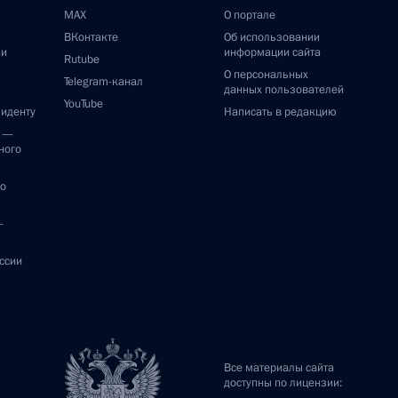
MAX
О портале
ВКонтакте
Об использовании
ии
информации сайта
Rutube
О персональных
Telegram-канал
данных пользователей
YouTube
зиденту
Написать в редакцию
и —
ного
по
—
ссии
Все материалы сайта
доступны по лицензии: