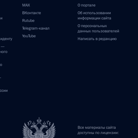
MAX
О портале
ВКонтакте
Об использовании
ии
информации сайта
Rutube
О персональных
Telegram-канал
данных пользователей
YouTube
зиденту
Написать в редакцию
и —
ного
по
—
ссии
Все материалы сайта
доступны по лицензии: