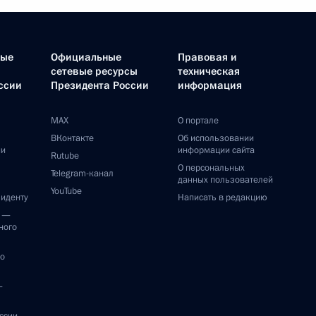
ные
Официальные
Правовая и
сетевые ресурсы
техническая
ссии
Президента России
информация
MAX
О портале
ВКонтакте
Об использовании
ии
информации сайта
Rutube
О персональных
Telegram-канал
данных пользователей
YouTube
зиденту
Написать в редакцию
и —
ного
по
—