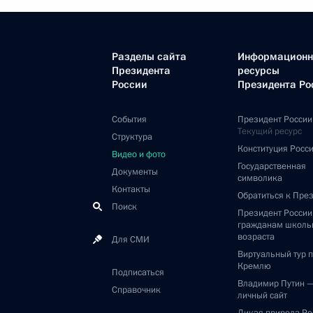
Разделы сайта
Информацион
Президента
ресурсы
России
Президента Ро
События
Президент России
Текущий ресурс
Структура
Конституция Росс
Видео и фото
Государственная
Документы
символика
Контакты
Обратиться к Пре
Поиск
Президент Росси
гражданам школь
возраста
Для СМИ
Виртуальный тур 
Кремлю
Подписаться
Владимир Путин 
Справочник
личный сайт