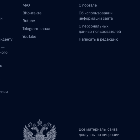
MAX
О портале
ВКонтакте
Об использовании
ии
информации сайта
Rutube
О персональных
Telegram-канал
данных пользователей
YouTube
зиденту
Написать в редакцию
и —
ного
по
—
ссии
Все материалы сайта
доступны по лицензии: