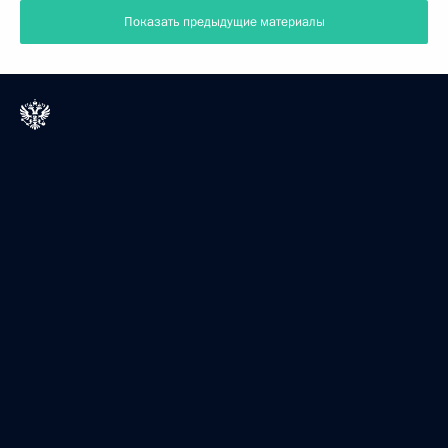
Показать предыдущие материалы
Президент России
Версия официального сайта для мобильных устройств
События
Структура
Видео и фото
Документы
Контакты