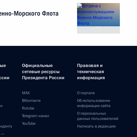
енно-Морского Флота
ные
Официальные
Правовая и
сетевые ресурсы
техническая
ссии
Президента России
информация
MAX
О портале
ВКонтакте
Об использовании
ии
информации сайта
Rutube
О персональных
Telegram-канал
данных пользователей
YouTube
зиденту
Написать в редакцию
и —