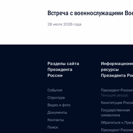
Встреча с военнослужащими Во
26 июля 2026 года
Разделы сайта
Информацион
Президента
ресурсы
России
Президента Ро
События
Президент России
Текущий ресурс
Структура
Конституция Росс
Видео и фото
Государственная
Документы
символика
Контакты
Обратиться к Пре
Поиск
Президент Росси