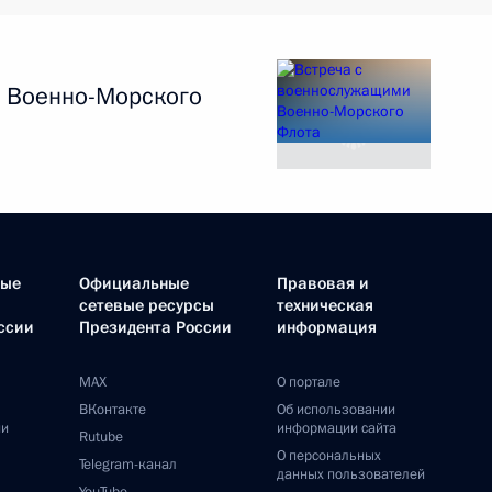
 Военно-Морского
ные
Официальные
Правовая и
сетевые ресурсы
техническая
ссии
Президента России
информация
MAX
О портале
ВКонтакте
Об использовании
ии
информации сайта
Rutube
О персональных
Telegram-канал
данных пользователей