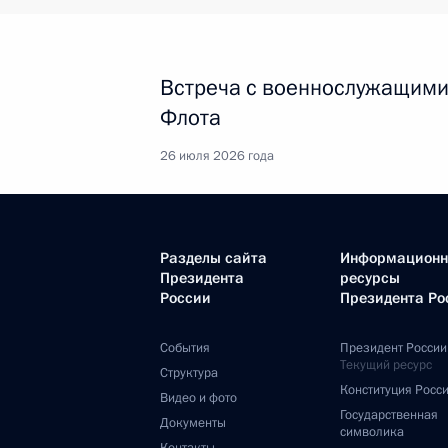
Встреча с военнослужащими
Флота
26 июля 2026 года
Разделы сайта
Информацион
Президента
ресурсы
России
Президента Ро
События
Президент России
Текущий ресурс
Структура
Конституция Росс
Видео и фото
Государственная
Документы
символика