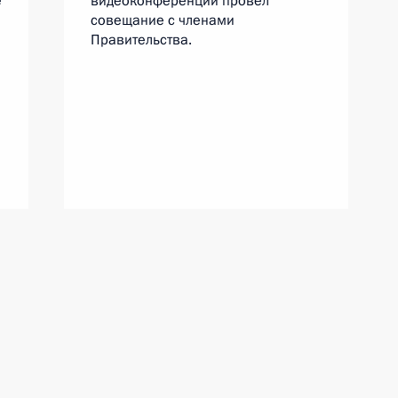
е
видеоконференции провёл
совещание с членами
Правительства.
Встреча с победителями
конкурса «Лидеры России»
7 июля 2022 года
Аудио, 2 ч.