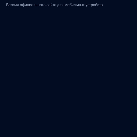
Версия официального сайта для мобильных устройств
События
Структура
Видео и фото
Документы
Контакты
Поиск
Для СМИ
Подписаться