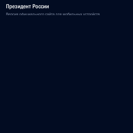
Президент России
Версия официального сайта для мобильных устройств
События
Структура
Видео и фото
Документы
Контакты
Поиск
Для СМИ
Подписаться