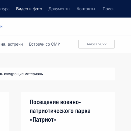
ктура
Видео и фото
Документы
Контакты
Поиск
си
ия, встречи
Встречи со СМИ
август, 2022
ть следующие материалы
Посещение военно-
патриотического парка
«Патриот»