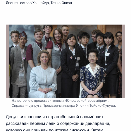
Япония, остров Хоккайдо, Тояко-Онсэн
На встрече с представителями «Юношеской восьмёрки».
Справа – супруга Премьер-министра Японии Тойоко Фукуда.
Девушки и юноши из стран «большой восьмёрки»
рассказали первым леди о содержании декларации,
которую они приняли по итогам дискуссии. Затем