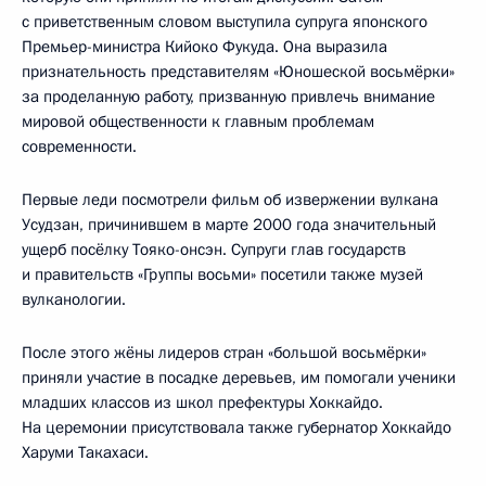
с приветственным словом выступила супруга японского
Премьер-министра Кийоко Фукуда. Она выразила
признательность представителям «Юношеской восьмёрки»
за проделанную работу, призванную привлечь внимание
мировой общественности к главным проблемам
современности.
Первые леди посмотрели фильм об извержении вулкана
Усудзан, причинившем в марте 2000 года значительный
ущерб посёлку Тояко-онсэн. Супруги глав государств
и правительств «Группы восьми» посетили также музей
вулканологии.
После этого жёны лидеров стран «большой восьмёрки»
приняли участие в посадке деревьев, им помогали ученики
младших классов из школ префектуры Хоккайдо.
На церемонии присутствовала также губернатор Хоккайдо
Харуми Такахаси.