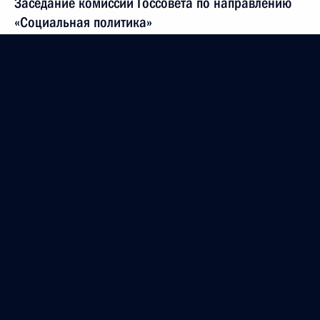
Заседание комиссии Госсовета по направлению
«Социальная политика»
3 мая 2024 года, 17:30
Заседание комиссии Госсовета по направлению
«Туризм, физическая культура и спорт»
3 мая 2024 года, 14:00
26 апреля 2024 года, пятница
Заседание комиссии Госсовета по направлению
«Коммуникации, связь, цифровая экономика»
26 апреля 2024 года, 17:00
24 апреля 2024 года, среда