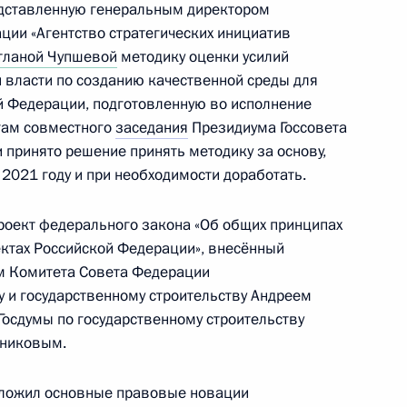
едставленную генеральным директором
ии «Агентство стратегических инициатив
 направлению
тланой Чупшевой
методику оценки усилий
 власти по созданию качественной среды для
 управление»
й Федерации, подготовленную во исполнение
огам совместного
заседания
Президиума Госсовета
и принято решение принять методику за основу,
2021 году и при необходимости доработать.
роект федерального закона «Об общих принципах
авительства и комиссии
ектах Российской Федерации», внесённый
ельство, жилищно-
ем Комитета Совета Федерации
я среда»
у и государственному строительству Андреем
осдумы по государственному строительству
нниковым.
зложил основные правовые новации