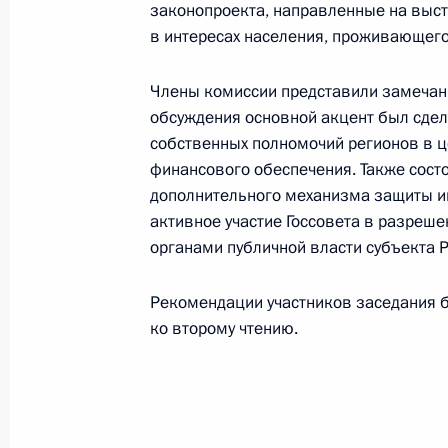
законопроекта, направленные на выст
Заседание комиссии Госсовета по 
в интересах населения, проживающего
16 ноября 2021 года, 17:30
Члены комиссии представили замечани
обсуждения основной акцент был сдел
собственных полномочий регионов в ц
27 октября 2021 года, среда
финансового обеспечения. Также сост
дополнительного механизма защиты и
Заседание комиссии Госсовета по
активное участие Госсовета в разреш
«Промышленность»
органами публичной власти субъекта 
27 октября 2021 года, 14:00
Рекомендации участников заседания б
ко второму чтению.
19 октября 2021 года, вторник
Заседание Президиума Государстве
19 октября 2021 года, 16:25
Московская обл