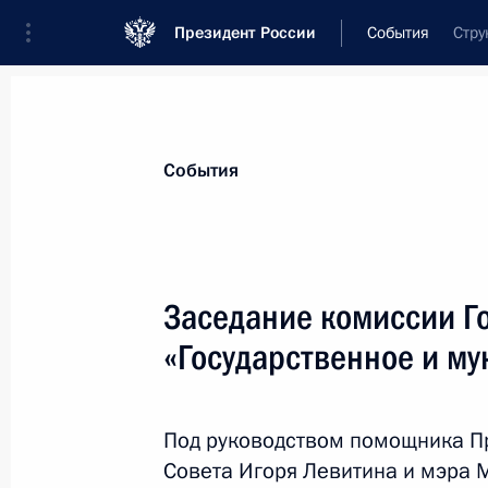
Президент России
События
Стру
Президент
Администрация
Государст
Новости
Сведения о Государственном С
События
Показа
Заседание комиссии Г
«Государственное и м
14 декабря 2021 года, вторник
Заседание комиссии Госсовета по
и финансы»
Под руководством помощника Пр
Совета Игоря Левитина и мэра 
14 декабря 2021 года, 16:00