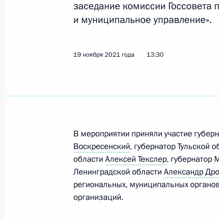
заседание комиссии Госсовета 
и муниципальное управление».
13 декабря 2021 года, понедельни
19 ноября 2021 года
13:30
Заседание комиссии Государственн
«Энергетика»
13 декабря 2021 года, 17:00
7 декабря 2021 года, вторник
В мероприятии приняли участие губер
Воскресенский
, губернатор Тульской 
Заседание комиссии Госсовета по 
области
Алексей Текслер
, губернатор
функционирования и взаимодейств
Ленинградской области
Александр Др
региональных, муниципальных органов
7 декабря 2021 года, 14:00
организаций.