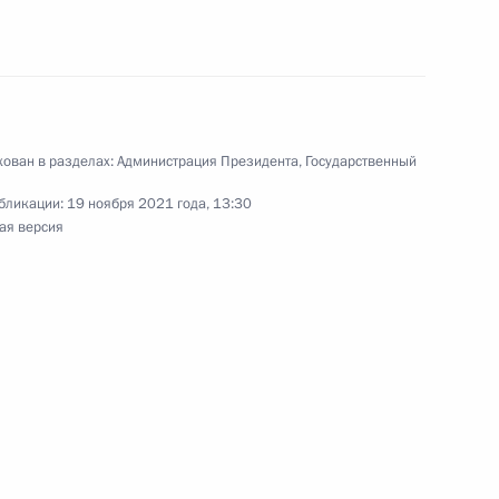
направлению «Транспорт»
ован в разделах:
Администрация Президента
,
Государственный
бликации:
19 ноября 2021 года, 13:30
нного Совета
ая версия
:
2
асть, Ново-Огарёво
направлению «Транспорт»