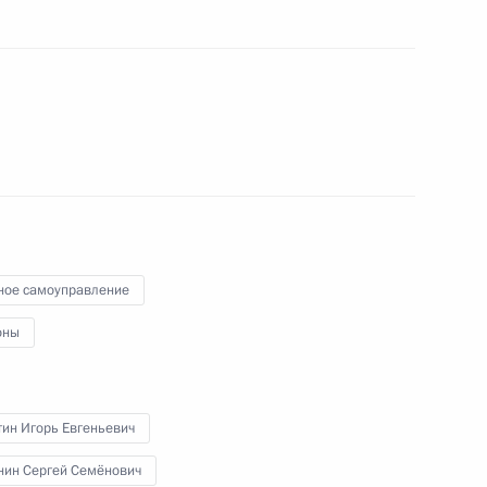
направлению «Транспорт»
ное самоуправление
ого Совета по направлению
оны
тин Игорь Евгеньевич
нин Сергей Семёнович