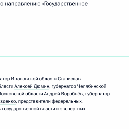
по направлению «Государственное
к
ого Совета по направлению
натор Ивановской области
Станислав
области
Алексей Дюмин
, губернатор Челябинской
обеспечению согласованного
 Московской области
Андрей Воробьёв
, губернатор
ия органов публичной власти
озденко
, представители федеральных,
 государственной власти и экспертных