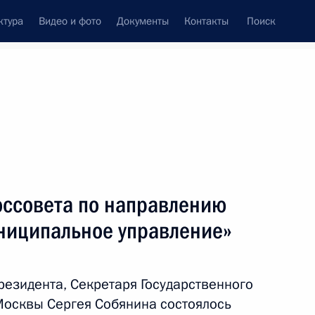
ктура
Видео и фото
Документы
Контакты
Поиск
венный Совет
Совет Безопасности
Комиссии и советы
овете
декабрь, 2021
ть следующие материалы
оссовета по направлению
униципальное управление»
 направлению «Экономика
езидента, Секретаря Государственного
Москвы Сергея Собянина состоялось