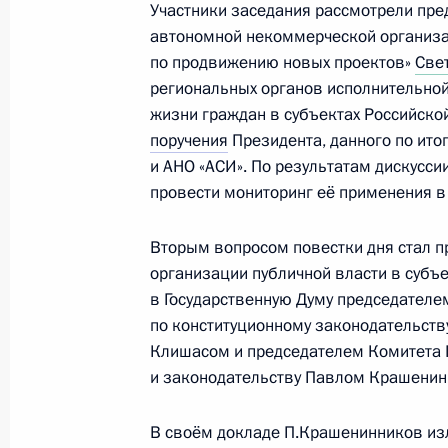
Участники заседания рассмотрели пр
19 ноября 2021 года, пятница
автономной некоммерческой организац
по продвижению новых проектов»
Заседание комиссии Госсовета по
Све
региональных органов исполнительной
«Государственное и муниципальное
жизни граждан в субъектах Российско
19 ноября 2021 года, 13:30
поручения
Президента, данного по ит
и АНО «АСИ». По результатам дискусси
провести мониторинг её применения в 
18 ноября 2021 года, четверг
Вторым вопросом повестки дня стал п
Совместный семинар-совещание Пр
организации публичной власти в субъ
Госсовета по направлению «Строит
в Государственную Думу председател
коммунальное хозяйство, городска
по конституционному законодательств
18 ноября 2021 года, 17:00
Клишасом и председателем Комитета Г
и законодательству Павлом Крашени
В своём докладе П.Крашенинников и
16 ноября 2021 года, вторник