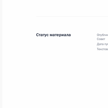
Заседание комиссии Госсовета по 
26 августа 2021 года, 16:30
Волгоград
Статус материала
Опублик
25 августа 2021 года, среда
Совет
Дата пу
Заседание Президиума Государстве
Текстов
25 августа 2021 года, 17:05
Московская обл
16 августа 2021 года, понедельник
Заседание комиссии Госсовета по 
16 августа 2021 года, 16:00