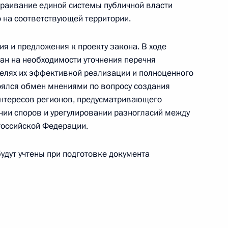
раивание единой системы публичной власти
направлению «Транспорт»
 на соответствующей территории.
я и предложения к проекту закона. В ходе
ан на необходимости уточнения перечня
елях их эффективной реализации и полноценного
оялся обмен мнениями по вопросу создания
нтересов регионов, предусматривающего
 направлению
ении споров и урегулировании разногласий между
Российской Федерации.
удут учтены при подготовке документа
нного Совета
:
2
асть, Ново-Огарёво