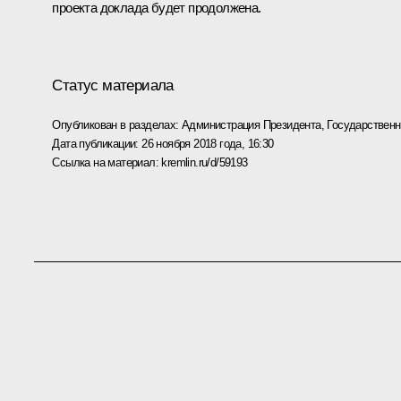
проекта доклада будет продолжена.
Статус материала
Опубликован в разделах:
Администрация Президента
,
Государствен
Дата публикации:
26 ноября 2018 года, 16:30
Ссылка на материал:
kremlin.ru/d/59193