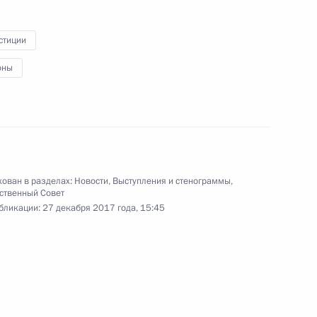
и бывшими главами
ической
регионов
стиции
оны
27 декабря 2017 года
Видео, 2 мин.
ован в разделах:
Новости
,
Выступления и стенограммы
,
ственный Совет
бликации:
27 декабря 2017 года, 15:45