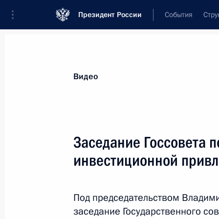
Президент России
События
Стру
Видеозаписи
Фотографии
Аудиозапи
Все материалы
Выступления
Совещан
Видео
Показа
Заседание Госсовета 
инвестиционной привл
Встреча с участниками
Форума малых городов
Под председательством Владими
и исторических поселений
заседание Государственного с