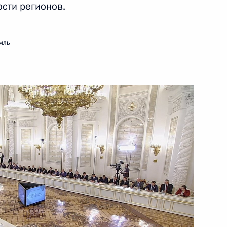
сти регионов.
16 января 2018 года
Видео, 23 мин.
мль
Посещение Тверского
вагоностроительного завода