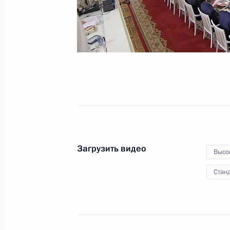
в будущее»
11 января 2018 года
Видео, 42 мин.
Загрузить видео
Высо
Станд
Встреча