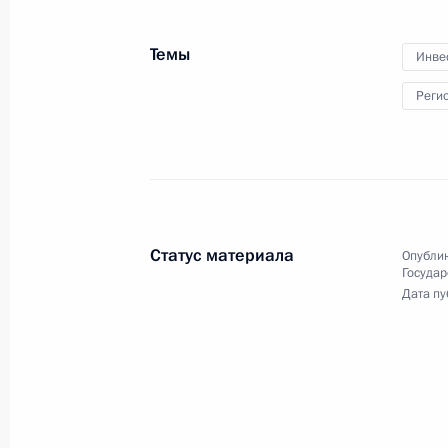
с военнослужащими –
участниками антитеррорист
Темы
Инве
операции в Сирии
Реги
28 декабря 2017 года
Видео, 25 мин.
Статус материала
Опублик
Государ
Дата пу