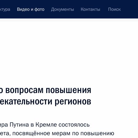
ктура
Видео и фото
Документы
Контакты
Поиск
си
ия, встречи
Встречи со СМИ
январь, 2018
ть следующие материалы
по вопросам повышения
екательности регионов
Совещание с членами
Правительства
ра Путина в Кремле состоялось
овета, посвящённое мерам по повышению