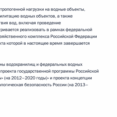
тропогенной нагрузки на водные объекты,
нта о совершенствовании
илитацию водных объектов, а также
а стихийными
твия вод, включая проведение
геофизическими явлениями
тривается реализовать в рамках федеральной
ы
зяйственного комплекса Российской Федерации
кта которой в настоящее время завершается
аны водохранилищ и федеральных водных
 проекта государственной программы Российской
нта, касающегося
» (на 2012–2020 годы)» и проекта концепции
льной власти с волонтёрами
логическая безопасность России (на 2013–
и, работающими в сфере