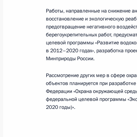
Работы, направленные на снижение ан
Об исполнении поручения Президе
восстановление и экологическую реаб
системы наблюдения и контроля з
предотвращение негативного воздейс
гидрометеорологическими и гелио
берегоукрепительных работ, предусма
и загрязнением окружающей сред
целевой программы «Развитие водохо
21 декабря 2011 года, 21:35
в 2012–2020 годах», разработка прое
Минприроды России.
Рассмотрение других мер в сфере охр
20 декабря 2011 года, вторник
объектов планируется при разработке
Об исполнении поручения Президе
Федерации «Охрана окружающей среды
взаимодействия органов исполните
федеральной целевой программы «Эко
и некоммерческими организациям
2020 годы)».
охраны окружающей среды
20 декабря 2011 года, 21:55