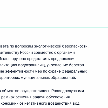
нта об обеспечении
еализации крупных
риториях субъектов РФ
вета по вопросам экологической безопасности,
вительству России совместно с органами
было поручено представить предложения,
илитацию водохранилищ, укрепление берегов
нта, направленного
ние эффективности мер по охране федеральных
 международном
ерриториях муниципальных образований.
ния экологической
ных ресурсов
х объектов осуществлялись Росводресурсами
в рамках решения задачи обеспечения
кономики от негативного воздействия вод.