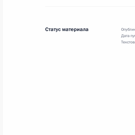
правовых актов, направленных на
«расщепления» платежей граждан 
ресурсоснабжающими организация
осуществляющими управление жи
Статус материала
Опублик
Дата пу
9 декабря 2011 года, 12:00
Текстов
30 ноября 2011 года, среда
Об исполнении поручения Президе
на совершенствование законодател
окружающей среды
30 ноября 2011 года, 21:20
22 ноября 2011 года, вторник