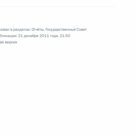
 применение механизма
за ЖКХ между
ми и организациями,
лищным фондом
ован в разделах:
Отчёты
,
Государственный Совет
бликации:
21 декабря 2011 года, 21:50
ая версия
нта, направленного
ьства в области охраны