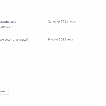
нта об организации работы
ам экологии
президиума
21 июня 2011 года
пасности
сам экологической
9 июня 2011 года
нта, направленного
атывающей отрасли в сфере
и промышленными отходами
огия
нта о принятии нормативных