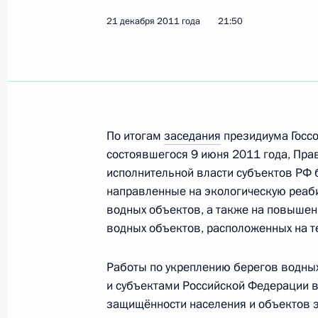
21 декабря 2011 года, 21:50
21 декабря 2011 года
21:50
Об исполнении поручения Президе
экологической безопасности при р
инфраструктурных проектов на тер
По итогам
заседания
президиума Госсо
21 декабря 2011 года, 21:45
состоявшегося 9 июня 2011 года, Пра
исполнительной власти субъектов РФ 
направленные на экологическую реаб
Об исполнении поручения Президе
водных объектов, а также на повыше
на активизацию участия России в
водных объектов, расположенных на т
сотрудничестве в области обеспече
безопасности при освоении природ
Работы по укреплению берегов водны
21 декабря 2011 года, 21:40
и субъектами Российской Федерации 
защищённости населения и объектов э