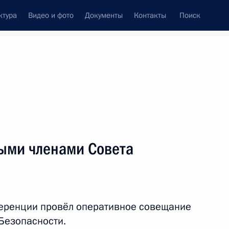
ктура
Видео и фото
Документы
Контакты
Поиск
венный Совет
Совет Безопасности
Комиссии и советы
ти
август, 2026
ыми членами Совета
пасности
4
еренции провёл оперативное совещание
Безопасности.