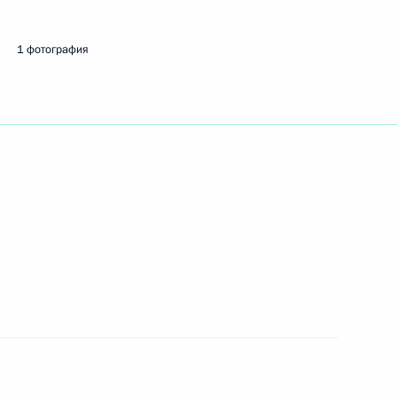
1 фотография
пасности
5
пасности
2