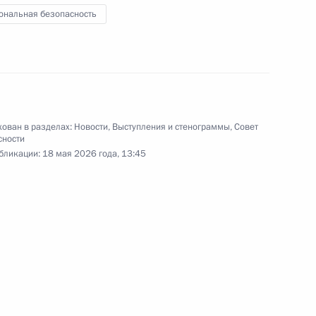
ональная безопасность
пасности
3
ован в разделах:
Новости
,
Выступления и стенограммы
,
Совет
сности
бликации:
18 мая 2026 года, 13:45
пасности
5
 Совета Безопасности
1