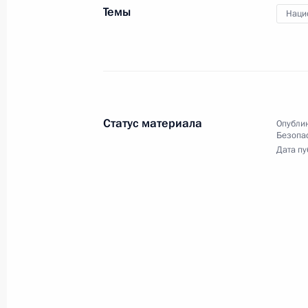
Темы
Наци
10 июля, пятница
Совещание с членами Совета Безо
10 июля 2026 года, 13:30
Москва, Кремль
Статус материала
Опублик
1 июля, среда
Безопа
Дата пу
Совещание с членами Совета Безо
1 июля 2026 года, 14:00
Москва, Кремль
25 июня, четверг
Совещание с постоянными членами
25 июня 2026 года, 13:30
Москва, Кремль