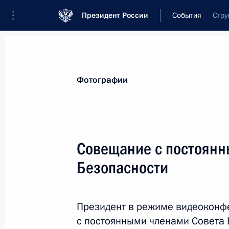
Президент России
События
Стру
Президент
Администрация
Государст
Новости
Сведения о Совете Безопаснос
Фотографии
За семь дней
Совещание с постоянн
Безопасности
7 августа, пятница
Совещание с членами Совета Безо
Президент в режиме видеоконф
7 августа 2026 года, 13:15
Москва, Кремль
с постоянными членами Совета 