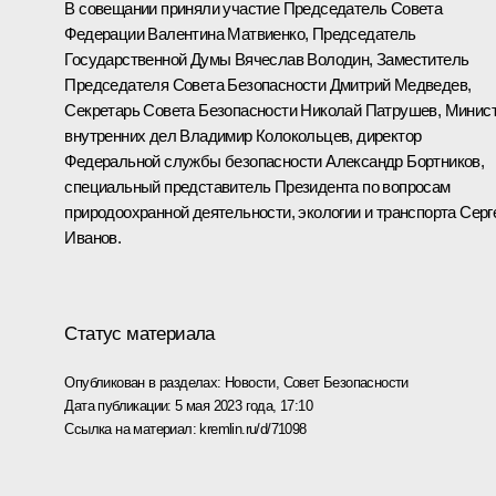
В совещании приняли участие Председатель Совета
Федерации
Валентина Матвиенко
, Председатель
Государственной Думы
Вячеслав Володин
, Заместитель
Председателя Совета Безопасности
Дмитрий Медведев
,
Секретарь Совета Безопасности
Николай Патрушев
, Минис
внутренних дел
Владимир Колокольцев
, директор
Федеральной службы безопасности
Александр Бортников
,
специальный представитель Президента по вопросам
природоохранной деятельности, экологии и транспорта
Серг
Иванов
.
Статус материала
Опубликован в разделах:
Новости
,
Совет Безопасности
Дата публикации:
5 мая 2023 года, 17:10
Ссылка на материал:
kremlin.ru/d/71098