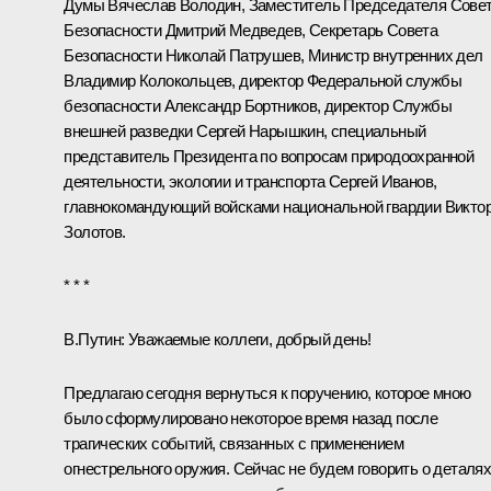
Думы
Вячеслав Володин
, Заместитель Председателя Сове
Безопасности
Дмитрий Медведев
, Секретарь Совета
Безопасности
Николай Патрушев
, Министр внутренних дел
Владимир Колокольцев
, директор Федеральной службы
безопасности
Александр Бортников
, директор Службы
внешней разведки
Сергей Нарышкин
, специальный
представитель Президента по вопросам природоохранной
деятельности, экологии и транспорта
Сергей Иванов
,
главнокомандующий войсками национальной гвардии
Викто
Золотов
.
* * *
В.Путин:
Уважаемые коллеги, добрый день!
Предлагаю сегодня вернуться к поручению, которое мною
было сформулировано некоторое время назад после
трагических событий, связанных с применением
огнестрельного оружия. Сейчас не будем говорить о деталях