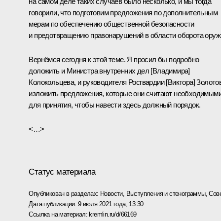
на самом деле таких случаев было несколько, и мы тогда
говорили, что подготовим предложения по дополнительным
мерам по обеспечению общественной безопасности
и предотвращению правонарушений в области оборота оруж
Вернёмся сегодня к этой теме. Я просил бы подробно
доложить и Министра внутренних дел [Владимира]
Колокольцева, и руководителя Росгвардии [Виктора] Золото
изложить предложения, которые они считают необходимым
для принятия, чтобы навести здесь должный порядок.
<…>
Статус материала
Опубликован в разделах:
Новости
,
Выступления и стенограммы
,
Сов
Дата публикации:
9 июля 2021 года, 13:30
Ссылка на материал:
kremlin.ru/d/66169