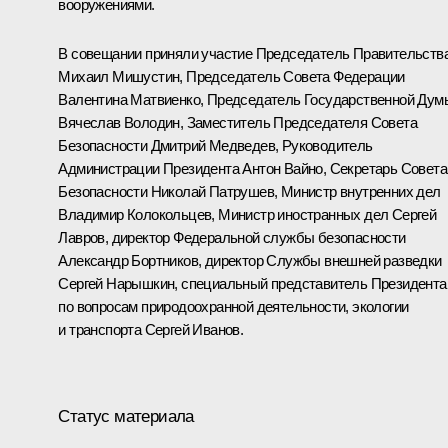
вооружениями.
В совещании приняли участие Председатель Правительств
Михаил Мишустин
, Председатель Совета Федерации
Валентина Матвиенко
, Председатель Государственной Дум
Вячеслав Володин
, Заместитель Председателя Совета
Безопасности
Дмитрий Медведев
, Руководитель
Администрации Президента
Антон Вайно
, Секретарь Совета
Безопасности
Николай Патрушев
, Министр внутренних дел
Владимир Колокольцев
, Министр иностранных дел
Сергей
Лавров
, директор Федеральной службы безопасности
Александр Бортников
, директор Службы внешней разведки
Сергей Нарышкин
, специальный представитель Президента
по вопросам природоохранной деятельности, экологии
и транспорта
Сергей Иванов
.
Статус материала