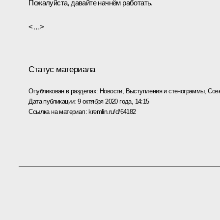
Пожалуйста, давайте начнём работать.
<…>
Статус материала
Опубликован в разделах:
Новости
,
Выступления и стенограммы
,
Сов
Дата публикации:
9 октября 2020 года, 14:15
Ссылка на материал:
kremlin.ru/d/64182