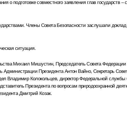
я о подготовке совместного заявления глав государств –
сударствами. Члены Совета Безопасности заслушали докла
ическая ситуация.
льства
Михаил Мишустин
, Председатель Совета Федераци
ль Администрации Президента
Антон Вайно
, Секретарь Сов
 дел
Владимир Колокольцев
, директор Федеральной службы
едставитель Президента по вопросам природоохранной деяте
езидента Дмитрий Козак.