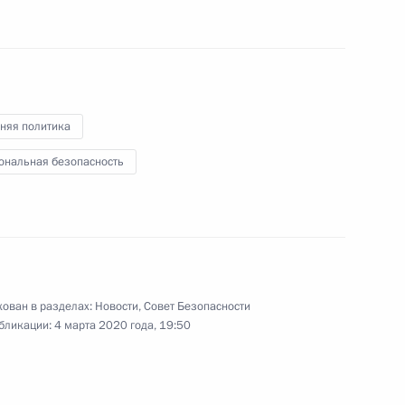
ласть, Ново-Огарёво
няя политика
 Совета Безопасности
8
ональная безопасность
 Совета Безопасности
6
ован в разделах:
Новости
,
Совет Безопасности
асть, Ново-Огарёво
бликации:
4 марта 2020 года, 19:50