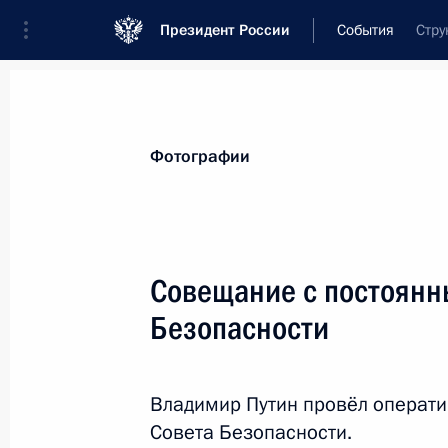
Президент России
События
Стру
Президент
Администрация
Государст
Новости
Сведения о Совете Безопаснос
Фотографии
Показа
Совещание с постоянн
Безопасности
20 марта 2020 года, пятница
Совещание с постоянными членами
Владимир Путин провёл операт
20 марта 2020 года, 14:40
Москва, Кремль
Совета Безопасности.