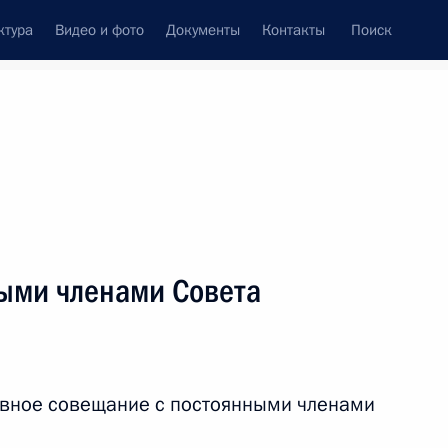
ктура
Видео и фото
Документы
Контакты
Поиск
венный Совет
Совет Безопасности
Комиссии и советы
ти
март, 2020
ть следующие материалы
ыми членами Совета
 Совета Безопасности
6
ивное совещание с постоянными членами