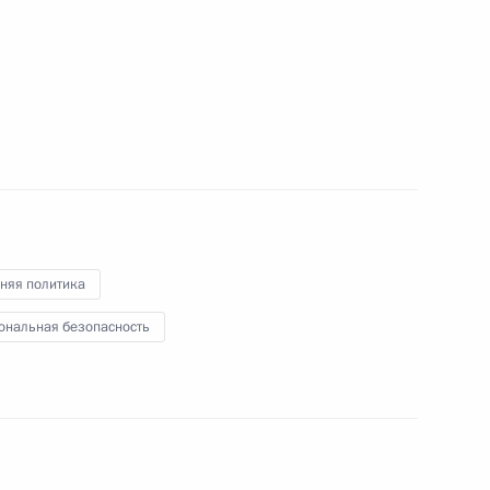
30 октября 2019 года
25 фото
няя политика
ональная безопасность
Поездка в Сочи. Саммит
Россия – Африка