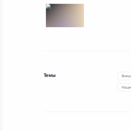
1 ноября 2019 года
7 фото
Темы
Внеш
Наци
Совещание с постоянными
членами Совета
Безопасности