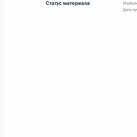
Статус материала
Опублик
Дата пу
26 октября 2019 года
9 фото
Заявления для прессы
по итогам российско-
турецких переговоров