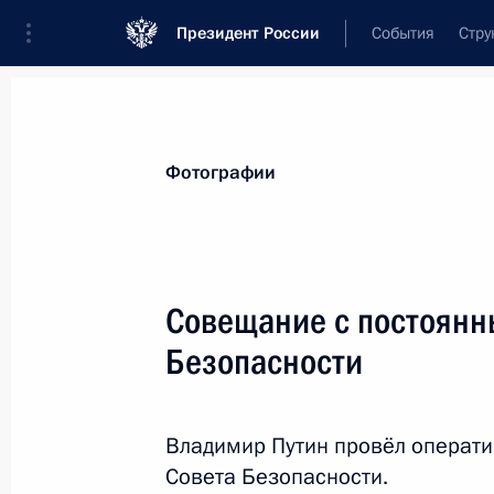
Президент России
События
Стру
Видеозаписи
Фотографии
Аудиозапи
Все материалы
Поездки
Совещания, 
Фотографии
Показа
Совещание с постоянн
Безопасности
Приём по случаю Дня
народного единства
Владимир Путин провёл операт
Совета Безопасности.