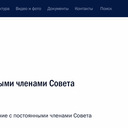
ктура
Видео и фото
Документы
Контакты
Поиск
венный Совет
Совет Безопасности
Комиссии и советы
ти
май, 2018
ть следующие материалы
ыми членами Совета
 Совета Безопасности
5
ние с постоянными членами Совета