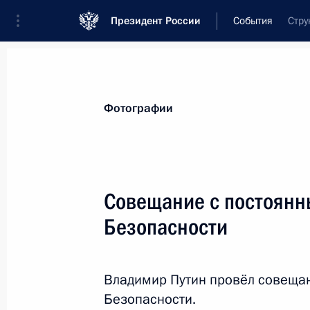
Президент России
События
Стру
Президент
Администрация
Государст
Новости
Сведения о Совете Безопаснос
Фотографии
Показа
Совещание с постоянн
Безопасности
9 мая 2018 года, среда
Совещание с постоянными членами
Владимир Путин провёл совеща
9 мая 2018 года, 14:10
Москва, Кремль
Безопасности.