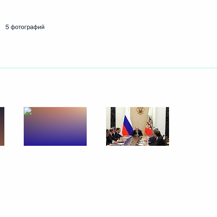
5 фотографий
 Совета Безопасности
7
асть, Ново-Огарёво
8
9м
 Совета Безопасности
5