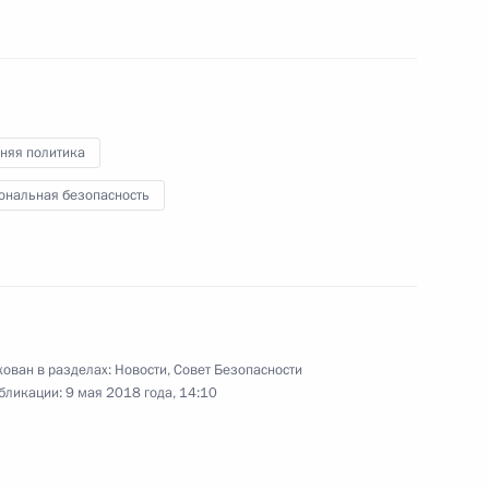
няя политика
 Совета Безопасности
3
ональная безопасность
к
 Совета Безопасности
6
ован в разделах:
Новости
,
Совет Безопасности
ль
бликации:
9 мая 2018 года, 14:10