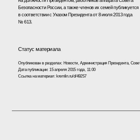
на должности Президентом, работников аппарата Совета
Безопасности России, а также членов их семей публикуется
в соответствии с Указом Президента от 8 июля 2013 года
№ 613.
Статус материала
Опубликован в разделах:
Новости
,
Администрация Президента
,
Сове
Дата публикации:
15 апреля 2015 года, 11:00
Ссылка на материал:
kremlin.ru/d/49257