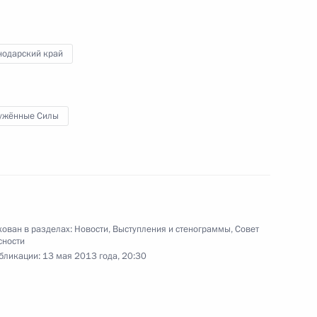
 Совета Безопасности
1
ть, Ново-Огарёво
нодарский край
ужённые Силы
опасности
ован в разделах:
Новости
,
Выступления и стенограммы
,
Совет
сности
пасности
1
бликации:
13 мая 2013 года, 20:30
, Завидово