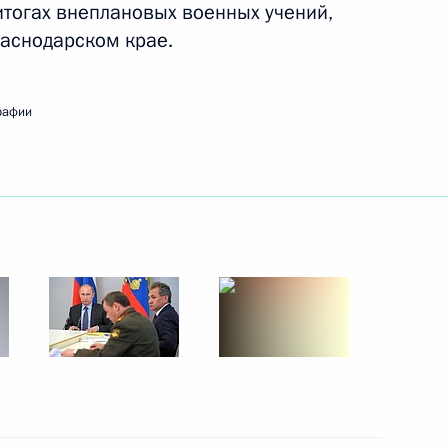
итогах внеплановых военных учений,
аснодарском крае.
рафии
3
6м
 Совета Безопасности
1
асть, Ново-Огарёво