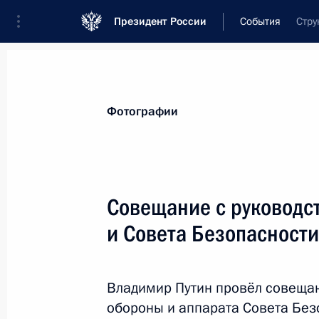
Президент России
События
Стру
Президент
Администрация
Государст
Новости
Сведения о Совете Безопаснос
Фотографии
Показа
Совещание с руководс
и Совета Безопасности
13 мая 2013 года, понедельник
Совещание с руководством Минист
Безопасности
Владимир Путин провёл совеща
обороны и аппарата Совета Без
13 мая 2013 года, 20:30
Сочи