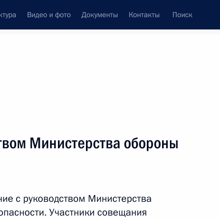
ктура
Видео и фото
Документы
Контакты
Поиск
венный Совет
Совет Безопасности
Комиссии и советы
ти
май, 2013
ть следующие материалы
твом Министерства обороны
ерства обороны и Совета
4
4м
ние с руководством Министерства
опасности. Участники совещания