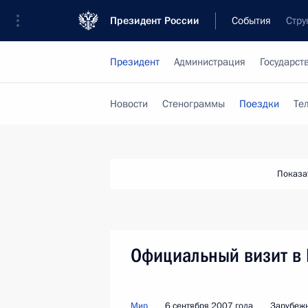
Президент России
События
Стру
Президент
Администрация
Государст
Новости
Стенограммы
Поездки
Те
Показа
Официальный визит в
Мир
6 сентября 2007 года
Зарубежн