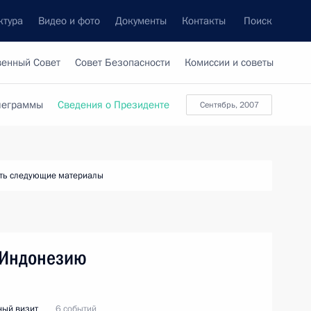
ктура
Видео и фото
Документы
Контакты
Поиск
венный Совет
Совет Безопасности
Комиссии и советы
леграммы
Сведения о Президенте
сентябрь, 2007
ть следующие материалы
 Индонезию
ый визит
6 событий