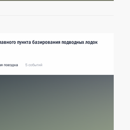
лавного пункта базирования подводных лодок
ая поездка
5 событий