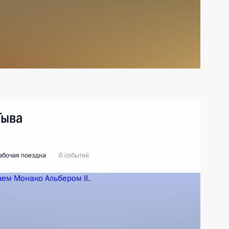
Тыва
абочая поездка
6 событий