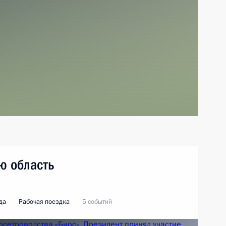
ю область
да
Рабочая поездка
5 событий