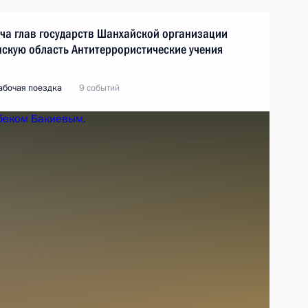
еча глав государств Шанхайской организации
нскую область Антитеррористические учения
абочая поездка
9 событий