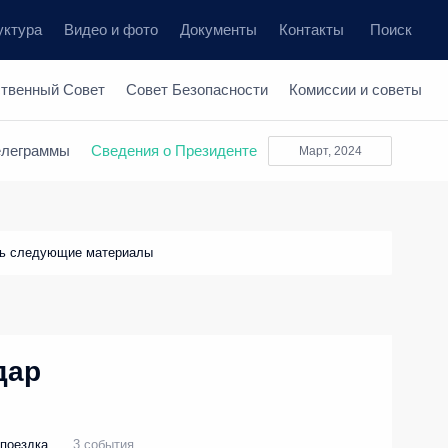
уктура
Видео и фото
Документы
Контакты
Поиск
ственный Совет
Совет Безопасности
Комиссии и советы
елеграммы
Сведения о Президенте
март, 2024
ть следующие материалы
дар
поездка
3 события