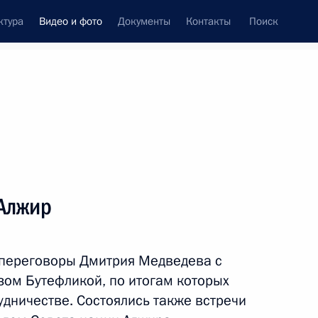
ктура
Видео и фото
Документы
Контакты
Поиск
си
встречи
Церемонии
октябрь, 2010
ть следующие материалы
Алжир
Визит в Туркменистан
 переговоры Дмитрия Медведева с
ом Бутефликой, по итогам которых
удничестве. Состоялись также встречи