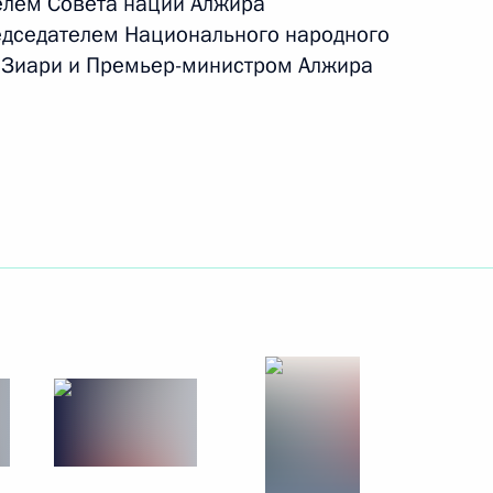
елем Совета нации Алжира
едседателем Национального народного
21 − 22 октября 2010 года
7 фото
 Зиари и Премьер-министром Алжира
Поездка в Калужскую
область