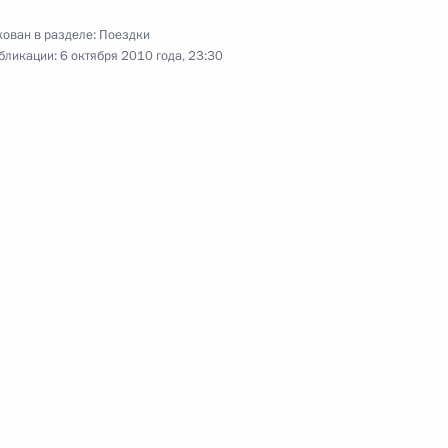
ован в разделе:
Поездки
6 октября 2010 года
18 фото
бликации:
6 октября 2010 года, 23:30
Поездка в Краснодарский край.
Первый российско-украинский
межрегиональный экономический
форум