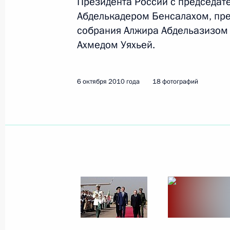
Президента России с председат
Абделькадером Бенсалахом, пр
26 октября 2010 года
16 фото
собрания Алжира Абдельазизом
Ахмедом Уяхьей.
6 октября 2010 года
18 фотографий
Важнейшая задача заключается
в развитии отечественной
фармацевтики и медицинской
техники