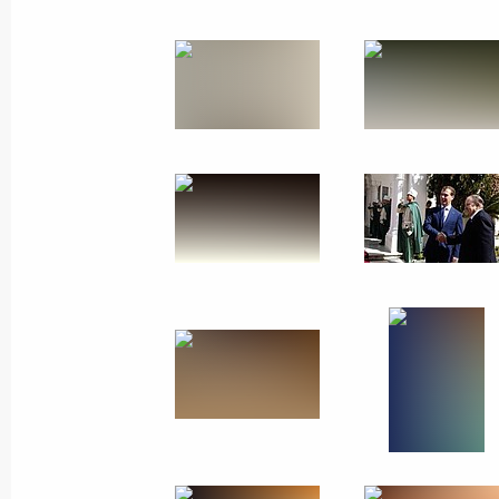
20 октября 2010 года
9 фото
Визит во Францию.
Российско-французско-
немецкие переговоры