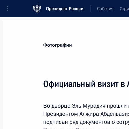
Президент России
События
Стру
Видеозаписи
Фотографии
Аудиозапи
Все материалы
Поездки
Совещания, 
Фотографии
Показа
Официальный визит в 
Поездка в Республику
Во дворце Эль Мурадия прошли
Татарстан
Президентом Алжира Абдельазиз
подписан ряд документов о сотр