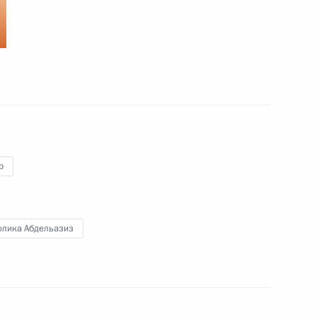
7 октября 2010 года
18 фото
р
флика Абдельазиз
Официальный визит в Алжир