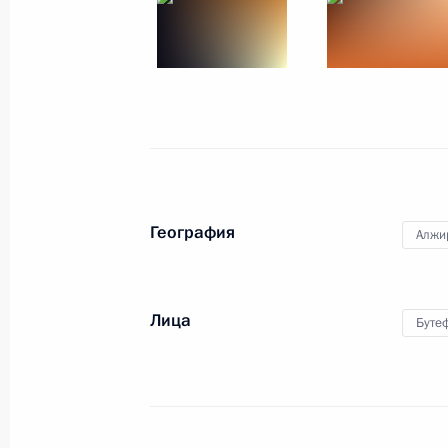
18 − 19 октября 2010 года
11 фото
География
Алжи
Лица
Буте
Официальный визит
в Республику Кипр