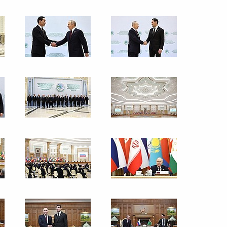
Возложение венков
к Монументу нейтралитета
Туркменистана
12 декабря 2025 года
7 фото