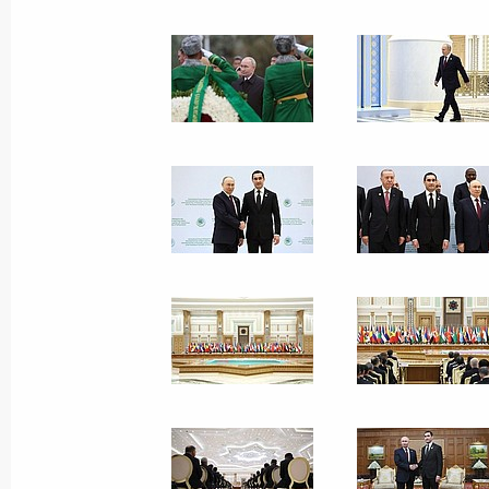
Заседание Международного
форума «Мир и доверие: единство
целей в интересах устойчивого
будущего»
12 декабря 2025 года
12 фото