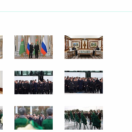
Рабочий визит в Туркменистан.
Заседание Международного
форума «Мир и доверие: единство
целей в интересах устойчивого
будущего»
12 декабря 2025 года
37 фото