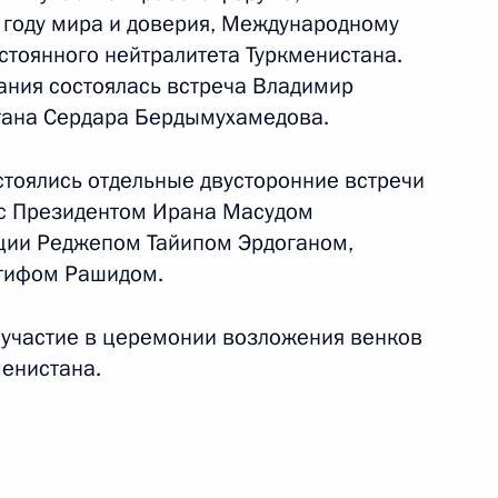
году мира и доверия, Международному
стоянного нейтралитета Туркменистана.
ания состоялась встреча Владимир
тана Сердара Бердымухамедова.
стоялись отдельные двусторонние встречи
 с Президентом Ирана Масудом
ции Реджепом Тайипом Эрдоганом,
тифом Рашидом.
 участие в церемонии возложения венков
менистана.