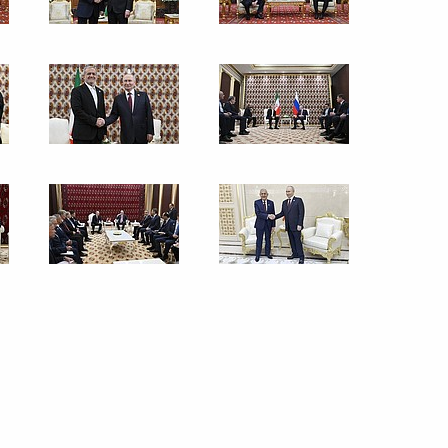
м
Осмотр юрт в резиденции
«Ала-Арча»
26 ноября 2025 года
6 фото