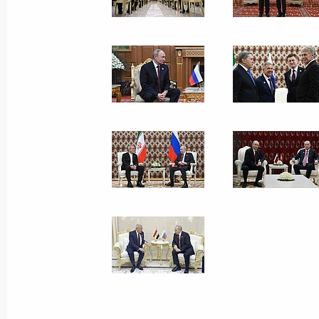
Встреча со спецпосланнико
Президента США Стивеном
Уиткоффом
2 декабря 2025 года
13 фото