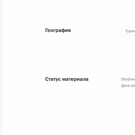
География
Турк
Посещение командного
«Запад»
20 ноября 2025 года
4 фото
Статус материала
Опублик
Дата пу