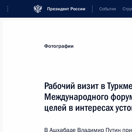
Президент России
События
Стру
Видеозаписи
Фотографии
Аудиозапи
Все материалы
Поездки
Совещания, 
Фотографии
Показа
Рабочий визит в Туркм
Международного форум
Итоги года с Владими
целей в интересах уст
19 декабря 2025 года
Москва
46 ф
В Ашхабаде Владимир Путин при