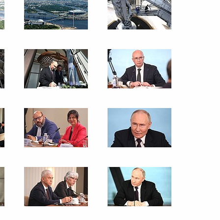
 Белоруссию
то