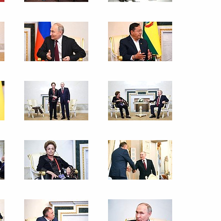
23 мая 2024 года
19 фото
Встреча с главой Калмыкии
Бату Хасиковым