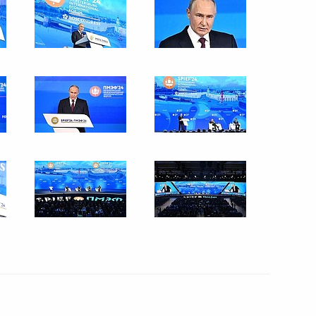
17 мая 2024 года
19 фото
Беседа с Заместителем
Председателя КНР Хань
Чжэном