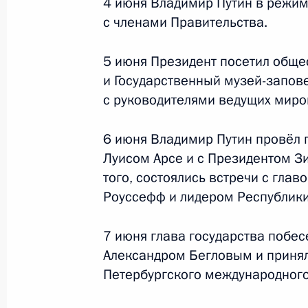
4 июня Владимир Путин в режи
4 − 7 июня 2024 года
80 фото
с членами Правительства.
5 июня Президент посетил обще
и Государственный музей-запове
с руководителями ведущих миро
6 июня Владимир Путин провёл 
Луисом Арсе и с Президентом 
того, состоялись встречи с гла
Роуссефф и лидером Республик
7 июня глава государства побес
Государственный визит
Александром Бегловым и принял
Петербургского международног
26 − 28 мая 2024 года
Ташкент
103