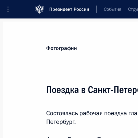
Президент России
События
Стру
Видеозаписи
Фотографии
Аудиозапи
Все материалы
Поездки
Совещания, 
Фотографии
Показа
Поездка в Санкт-Пете
Поездка в Санкт-Петербург.
Состоялась рабочая поездка гла
ПМЭФ-2024
Петербург.