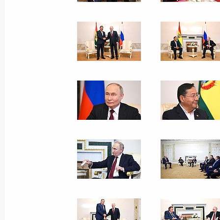
25 мая 2024 года
11 фото
Встреча с Председателем
Государственной Думы
Вячеславом Володиным