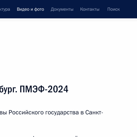
ктура
Видео и фото
Документы
Контакты
Поиск
си
встречи
Церемонии
июнь, 2024
ть следующие материалы
рбург. ПМЭФ-2024
Начало российско-
вы Российского государства в Санкт-
узбекистанских переговоров
в расширенном составе