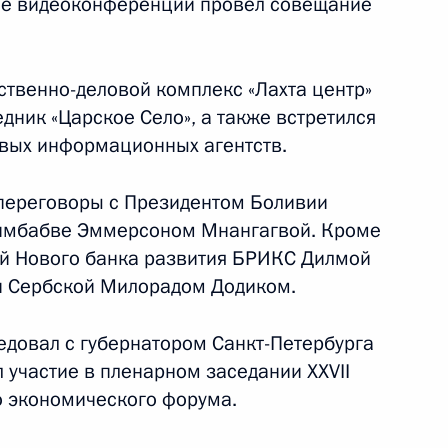
ме видеоконференции провёл совещание
27 мая 2024 года
12 фото
ственно-деловой комплекс «Лахта центр»
дник «Царское Село», а также встретился
вых информационных агентств.
переговоры с Президентом Боливии
Зимбабве Эммерсоном Мнангагвой. Кроме
вой Нового банка развития БРИКС Дилмой
и Сербской Милорадом Додиком.
едовал с губернатором Санкт-Петербурга
 в Узбекистан
 участие в пленарном заседании XXVII
о экономического форума.
 фото