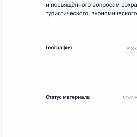
и посвящённого вопросам сохран
туристического, экономического
География
Моск
4
Статус материала
Опублик
Поездка в Волгоградск
в Сталинградской битв
Россия
2 февраля 2018 года
Рабоча