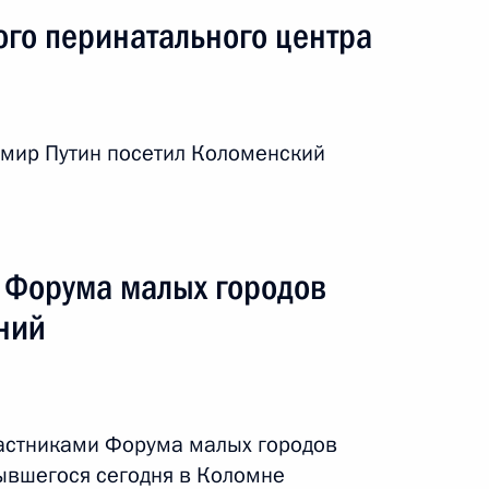
го перинатального центра
имир Путин посетил Коломенский
я поездка
4 события
и Форума малых городов
ний
частниками Форума малых городов
рывшегося сегодня в Коломне