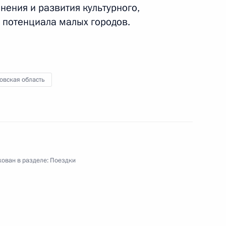
ения и развития культурного,
 потенциала малых городов.
овская область
ован в разделе:
Поездки
ую область. 75-летие победы
е
я поездка
4 события