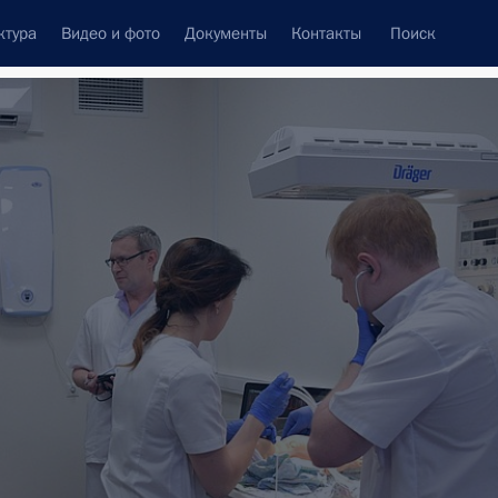
ктура
Видео и фото
Документы
Контакты
Поиск
венный Совет
Совет Безопасности
Комиссии и советы
леграммы
Сведения о Президенте
февраль, 2018
ть следующие материалы
к
бочая поездка
7 событий